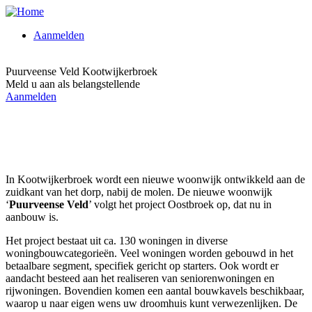
Overslaan
en
Aanmelden
naar
Main
de
Image
inhoud
navigation
Puurveense Veld Kootwijkerbroek
gaan
Meld u aan als belangstellende
Aanmelden
In Kootwijkerbroek wordt een nieuwe woonwijk ontwikkeld aan de
zuidkant van het dorp, nabij de molen. De nieuwe woonwijk
‘
Puurveense Veld
’ volgt het project Oostbroek op, dat nu in
aanbouw is.
Het project bestaat uit ca. 130 woningen in diverse
woningbouwcategorieën. Veel woningen worden gebouwd in het
betaalbare segment, specifiek gericht op starters. Ook wordt er
aandacht besteed aan het realiseren van seniorenwoningen en
rijwoningen. Bovendien komen een aantal bouwkavels beschikbaar,
waarop u naar eigen wens uw droomhuis kunt verwezenlijken. De